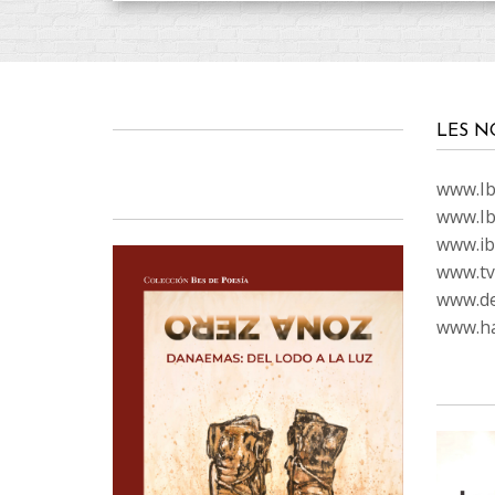
LES N
www.Ibi
www.Ib
www.ib
www.tvc
www.de
www.ha