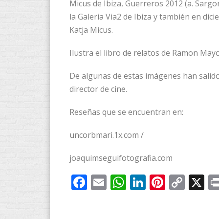
Micus de Ibiza, Guerreros 2012 (a. Sargon
la Galeria Via2 de Ibiza y también en dic
Katja Micus.
Ilustra el libro de relatos de Ramon May
De algunas de estas imágenes han salido v
director de cine.
Reseñas que se encuentran en:
uncorbmari.1x.com /
joaquimseguifotografia.com
Facebook
Email
WhatsApp
LinkedIn
Pintere
Cop
X
Link