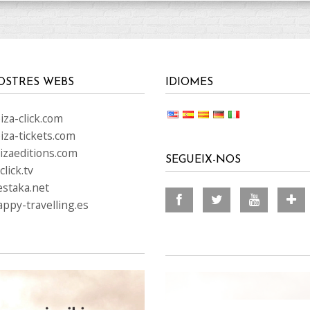
OSTRES WEBS
IDIOMES
za-click.com
iza-tickets.com
izaeditions.com
SEGUEIX-NOS
lick.tv
staka.net
ppy-travelling.es