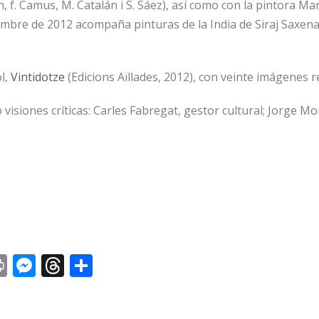
, f. Camus, M. Catalán i S. Sáez), así como con la pintora Mar
iembre de 2012 acompaña pinturas de la India de Siraj Saxena 
ol,
Vintidotze
(Edicions Aïllades, 2012), con veinte imágenes r
isiones críticas: Carles Fabregat, gestor cultural; Jorge Mo
st
y
Print
Messenger
Threads
Share