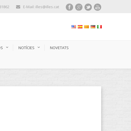
281862
E-Mail: illes@illes.cat
OS
NOTÍCIES
NOVETATS