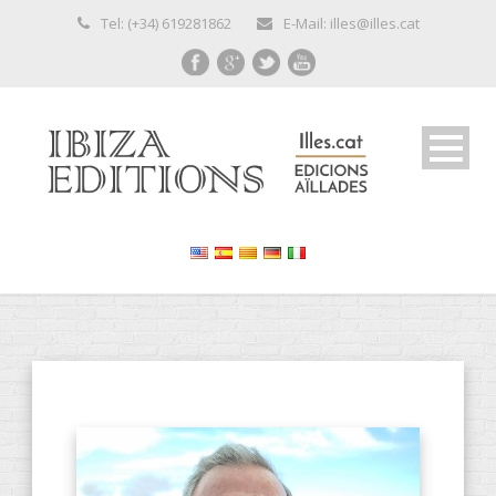
Tel: (+34) 619281862
E-Mail: illes@illes.cat