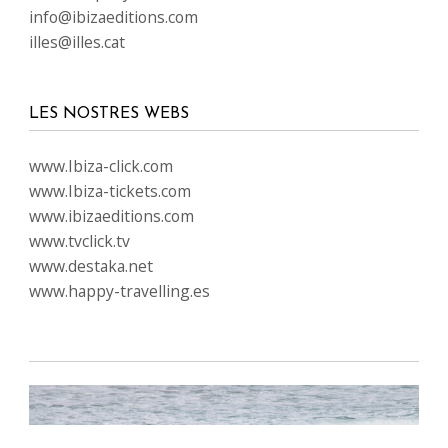
info@ibizaeditions.com
illes@illes.cat
LES NOSTRES WEBS
www.Ibiza-click.com
www.Ibiza-tickets.com
www.ibizaeditions.com
www.tvclick.tv
www.destaka.net
www.happy-travelling.es