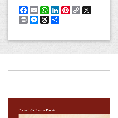
Facebook
Email
WhatsApp
LinkedIn
Pinterest
Copy
X
Link
Print
Messenger
Threads
Share