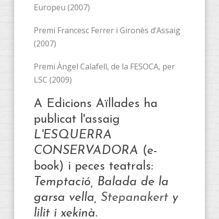
Europeu (2007)
Premi Francesc Ferrer i Gironès d’Assaig
(2007)
Premi Àngel Calafell, de la FESOCA, per
LSC (2009)
A Edicions Aïllades ha
publicat l'assaig
L'ESQUERRA
CONSERVADORA
(e-
book) i peces teatrals:
Temptació,
Balada de la
garsa vella,
Stepanakert
y
lilit i xekinà.