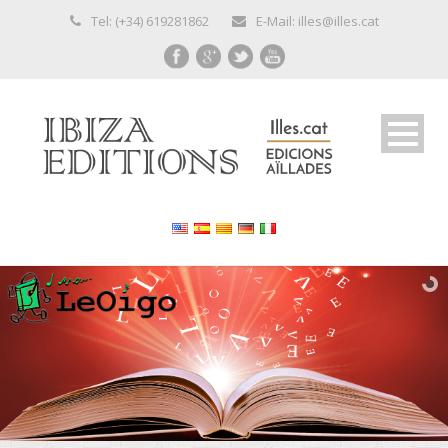
Tel: (+34) 619281862
E-Mail: illes@illes.cat