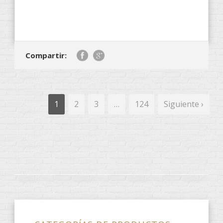
Compartir:
1
2
3
…
124
Siguiente ›