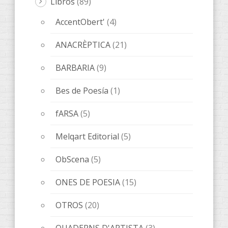
Libros
(89)
AccentObert'
(4)
ANACRÈPTICA
(21)
BARBARIA
(9)
Bes de Poesía
(1)
fARSA
(5)
Melqart Editorial
(5)
ObScena
(5)
ONES DE POESIA
(15)
OTROS
(20)
QUADERNS D'ARTISTA
(3)