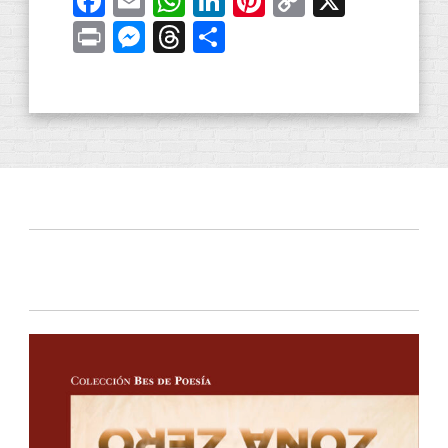
Facebook
Email
WhatsApp
LinkedIn
Pinterest
Copy
X
Link
Print
Messenger
Threads
Share