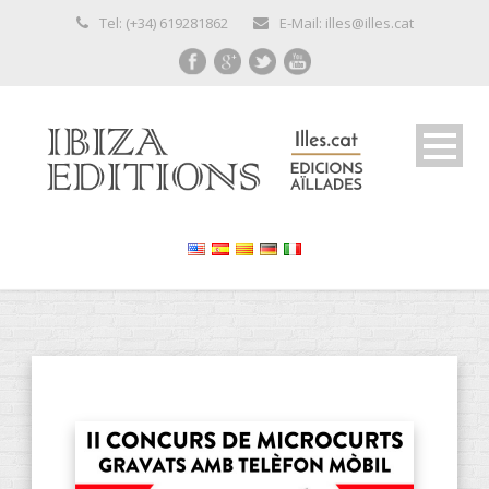
Tel: (+34) 619281862
E-Mail: illes@illes.cat