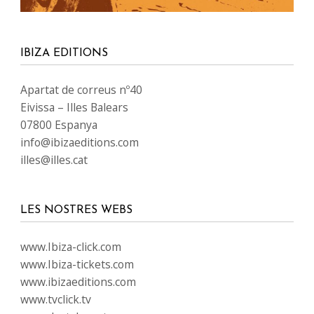
IBIZA EDITIONS
Apartat de correus nº40
Eivissa – Illes Balears
07800 Espanya
info@ibizaeditions.com
illes@illes.cat
LES NOSTRES WEBS
www.Ibiza-click.com
www.Ibiza-tickets.com
www.ibizaeditions.com
www.tvclick.tv