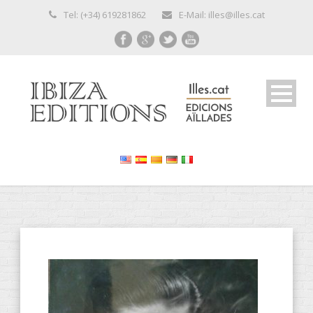
Tel: (+34) 619281862
E-Mail: illes@illes.cat