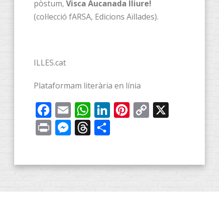
pòstum,
Visca Aucanada lliure!
(col·lecció fARSA, Edicions Aïllades).
ILLES.cat
Plataformam literària en línia
Facebook
Email
WhatsApp
LinkedIn
Pinterest
Copy
X
Link
Print
Messenger
Threads
Share