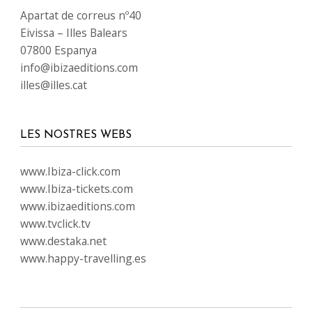
Apartat de correus nº40
Eivissa – Illes Balears
07800 Espanya
info@ibizaeditions.com
illes@illes.cat
LES NOSTRES WEBS
www.Ibiza-click.com
www.Ibiza-tickets.com
www.ibizaeditions.com
www.tvclick.tv
www.destaka.net
www.happy-travelling.es