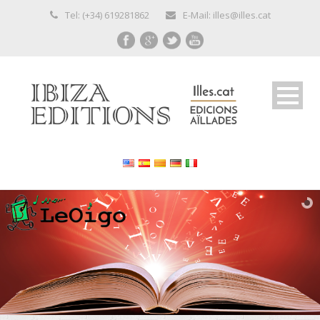
Tel: (+34) 619281862
E-Mail: illes@illes.cat