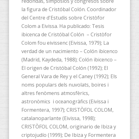
redondas, simposios y congresos sobre
la figura de Cristóbal Colón. Coordinador
del Centre d'Estudis sobre Cristòfor
Colom a Eivissa. Ha publicado: Tesis
ibicenca de Cristóbal Colón – Cristòfor
Colom fou eivissenc (Eivissa, 1979); La
verdad de un nacimiento – Colón ibicenco
(Madrid, Kaydeda, 1988); Colón ibicenco –
El origen de Cristóbal Colón (1992); El
General Vara de Rey y el Caney (1992); Els
noms populars dels nuvolats, boires i
altres fenòmens atmosfèrics,
astronòmics i oceanogràfics (Eivissa i
Formentera, 1997); CRISTÒFOL COLOM,
catalanoparlante (Eivissa, 1998);
CRISTÒFOL COLOM, originario de Ibiza y
criptojudío (1999); De Ibiza y Formentera