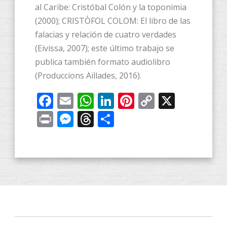
al Caribe: Cristóbal Colón y la toponimia
(2000); CRISTÒFOL COLOM: El libro de las
falacias y relación de cuatro verdades
(Eivissa, 2007); este último trabajo se
publica también formato audiolibro
(Produccions Aïllades, 2016).
Facebook
Email
WhatsApp
LinkedIn
Pinterest
Copy
X
Link
Print
Messenger
Threads
Share