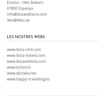
Eivissa – Illes Balears
07800 Espanya
info@ibizaeditions.com
illes@illes.cat
LES NOSTRES WEBS
www.Ibiza-click.com
www.Ibiza-tickets.com
www.ibizaeditions.com
www.tvclick.tv
www.destaka.net
www.happy-travelling.es