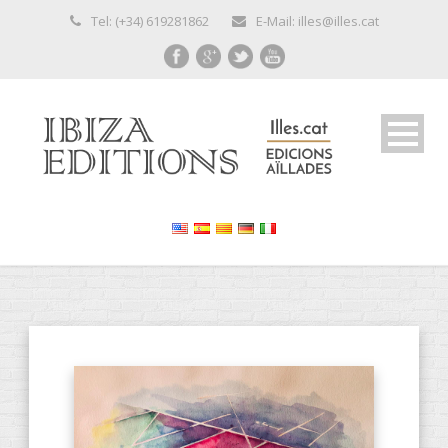
Tel: (+34) 619281862
E-Mail: illes@illes.cat