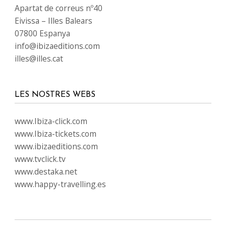
Apartat de correus nº40
Eivissa – Illes Balears
07800 Espanya
info@ibizaeditions.com
illes@illes.cat
LES NOSTRES WEBS
www.Ibiza-click.com
www.Ibiza-tickets.com
www.ibizaeditions.com
www.tvclick.tv
www.destaka.net
www.happy-travelling.es