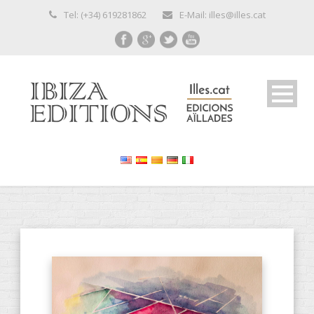
Tel: (+34) 619281862
E-Mail: illes@illes.cat