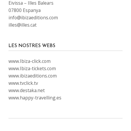
Eivissa – Illes Balears
07800 Espanya
info@ibizaeditions.com
illes@illes.cat
LES NOSTRES WEBS
www.Ibiza-click.com
www.Ibiza-tickets.com
www.ibizaeditions.com
www.tvclick.tv
www.destaka.net
www.happy-travelling.es