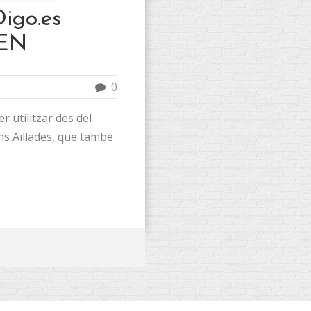
igo.es
LEN
0
 utilitzar des del
ons Aïllades, que també