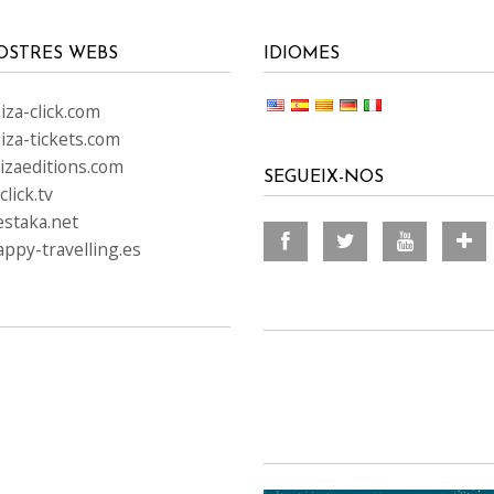
OSTRES WEBS
IDIOMES
za-click.com
iza-tickets.com
izaeditions.com
SEGUEIX-NOS
lick.tv
staka.net
ppy-travelling.es