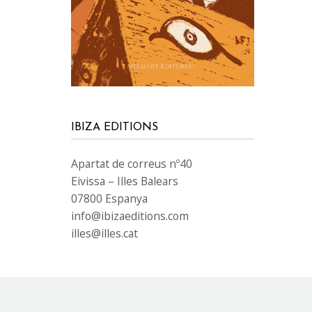
IBIZA EDITIONS
Apartat de correus nº40
Eivissa – Illes Balears
07800 Espanya
info@ibizaeditions.com
illes@illes.cat