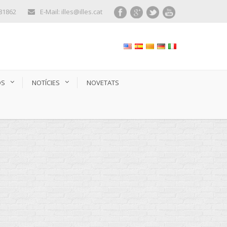
281862
E-Mail: illes@illes.cat
OS
NOTÍCIES
NOVETATS