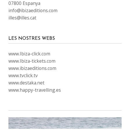
07800 Espanya
info@ibizaeditions.com
illes@illes.cat
LES NOSTRES WEBS
www.Ibiza-click.com
www.Ibiza-tickets.com
www.ibizaeditions.com
www.tvclick.tv
www.destaka.net
www.happy-travelling.es