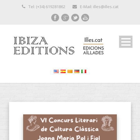
Tel: (+34) 619281862
E-Mail: illes@illes.cat