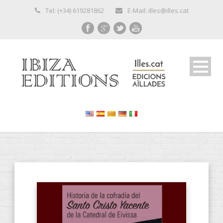
Tel: (+34) 619281862
E-Mail: illes@illes.cat