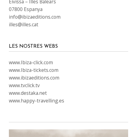
Eivissa – Illes Balears
07800 Espanya
info@ibizaeditions.com
illes@illes.cat
LES NOSTRES WEBS
www.Ibiza-click.com
www.Ibiza-tickets.com
www.ibizaeditions.com
www.tvclick.tv
www.destaka.net
www.happy-travelling.es