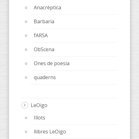
Anacrèptica
Barbaria
fARSA
ObScena
Ones de poesia
quaderns
LeOigo
Illots
llibres LeOigo