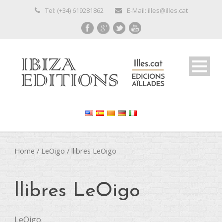
Tel: (+34) 619281862
E-Mail: illes@illes.cat
Home
/
LeOigo
/ llibres LeOigo
llibres LeOigo
LeOigo