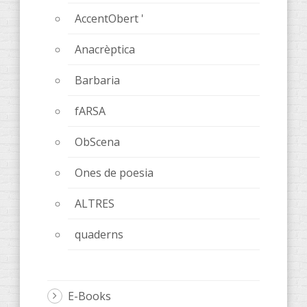
AccentObert '
Anacrèptica
Barbaria
fARSA
ObScena
Ones de poesia
ALTRES
quaderns
E-Books