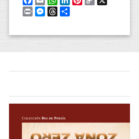
Facebook
Email
WhatsApp
LinkedIn
Pinterest
Copy
X
Link
Print
Messenger
Threads
Share