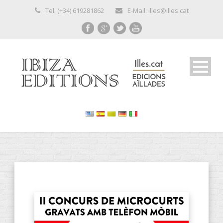
Tel: (+34) 619281862
E-Mail: illes@illes.cat