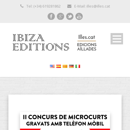
Tel: (+34) 619281862
E-Mail: illes@illes.cat