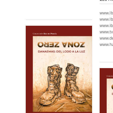
www.Ibi
www.Ib
www.ib
www.tvc
www.de
www.ha