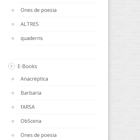
Ones de poesia
ALTRES
quaderns
E-Books
Anacrèptica
Barbaria
fARSA
ObScena
Ones de poesia