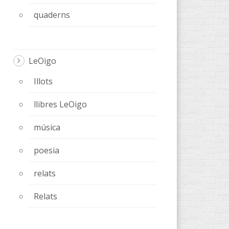
quaderns
LeOigo
Illots
llibres LeOigo
música
poesia
relats
Relats