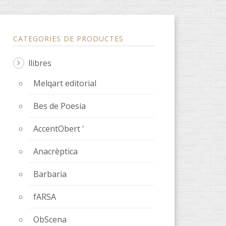
CATEGORIES DE PRODUCTES
llibres
Melqart editorial
Bes de Poesia
ssenger
AccentObert '
Anacrèptica
Barbaria
fARSA
ObScena