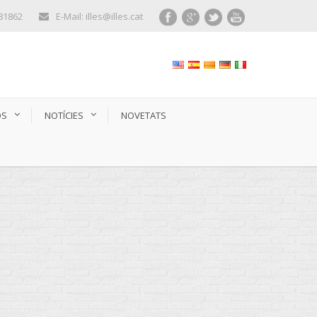
281862
E-Mail: illes@illes.cat
OS
NOTÍCIES
NOVETATS