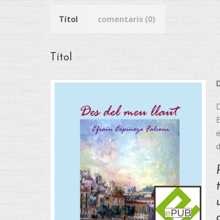
Títol
comentaris (0)
Títol
D
E
e
d