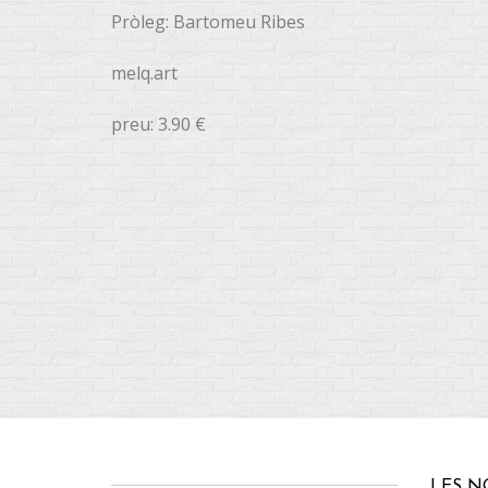
Pròleg: Bartomeu Ribes
melq.art
preu: 3.90 €
LES N