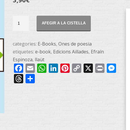
Des
AFEGIR A LA CISTELLA
del
meu
llaüt
categories:
E-Books
,
Ones de poesia
-
etiquetes:
e-book
,
Edicions Aïllades
,
Efraín
e-
Espinoza
,
llaüt
Facebook
Email
WhatsApp
LinkedIn
Pinterest
Copy
X
Print
Me
book
quantitat
Link
Threads
Share