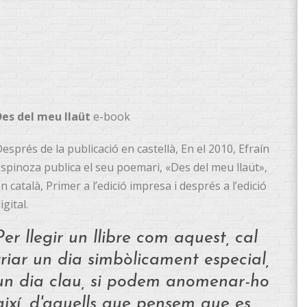
Des del meu llaüt
e-book
esprés de la publicació en castellà, En el 2010, Efraín
spinoza publica el seu poemari, «Des del meu llaüt»,
n català, Primer a l’edició impresa i després a l’edició
igital.
Per llegir un llibre com aquest, cal
triar un dia simbòlicament especial,
un dia clau, si podem anomenar-ho
així, d'aquells que pensem que es