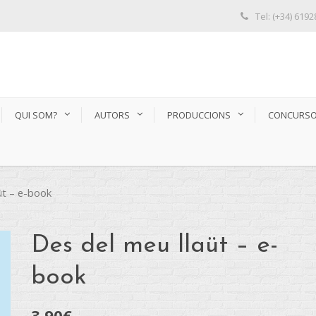
Tel: (+34) 619
QUI SOM?
AUTORS
PRODUCCIONS
CONCURS
üt – e-book
Des del meu llaüt – e-
book
3,90
€