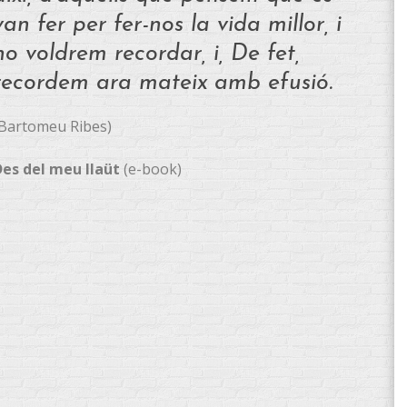
van fer per fer-nos la vida millor, i
ho voldrem recordar, i, De fet,
recordem ara mateix amb efusió.
Bartomeu Ribes)
Des del meu llaüt
(e-book)