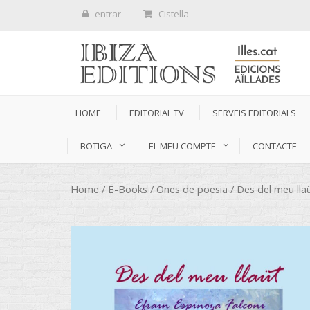
entrar
Cistella
HOME
EDITORIAL TV
SERVEIS EDITORIALS
BOTIGA
EL MEU COMPTE
CONTACTE
Home
/
E-Books
/
Ones de poesia
/ Des del meu lla