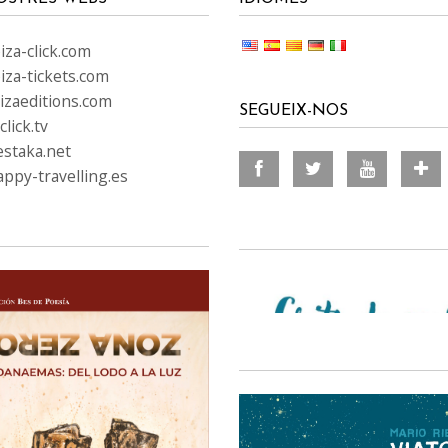
za-click.com
iza-tickets.com
izaeditions.com
SEGUEIX-NOS
lick.tv
staka.net
ppy-travelling.es