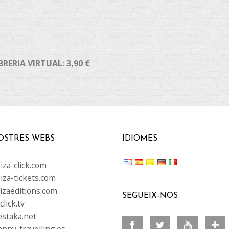
RERIA VIRTUAL: 3,90 €
OSTRES WEBS
IDIOMES
za-click.com
iza-tickets.com
izaeditions.com
SEGUEIX-NOS
lick.tv
staka.net
ppy-travelling.es