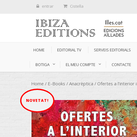
entrar
Cistella
HOME
EDITORIAL TV
SERVEIS EDITORIALS
BOTIGA
EL MEU COMPTE
CONTACTE
Home
/
E-Books
/
Anacrèptica
/ Ofertes a l’interior 
NOVETAT!