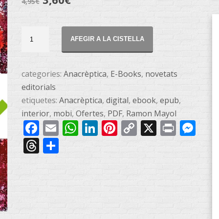
4,95
€
Ofertes
AFEGIR A LA CISTELLA
a
l'interior
i
categories:
Anacrèptica
,
E-Books
,
novetats
altres
editorials
relats
etiquetes:
Anacrèptica
,
digital
,
ebook
,
epub
,
E-
interior
,
mobi
,
Ofertes
,
PDF
,
Ramon Mayol
Facebook
Email
WhatsApp
LinkedIn
Pinterest
Copy
X
Print
Me
book
quantitat
Link
Threads
Share