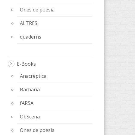
Ones de poesia
ALTRES
quaderns
E-Books
Anacrèptica
Barbaria
fARSA
ObScena
Ones de poesia