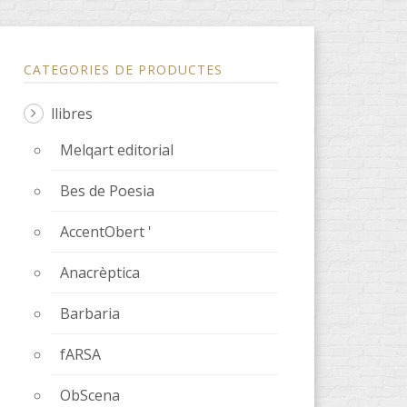
CATEGORIES DE PRODUCTES
llibres
Melqart editorial
Bes de Poesia
ssenger
AccentObert '
Anacrèptica
Barbaria
fARSA
ObScena