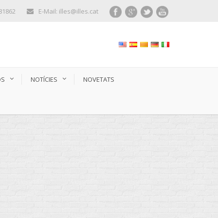
281862
E-Mail: illes@illes.cat
OS
NOTÍCIES
NOVETATS