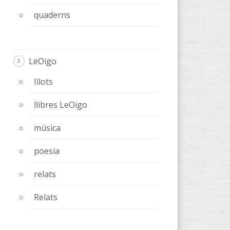
quaderns
LeOigo
Illots
llibres LeOigo
música
poesia
relats
Relats