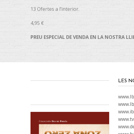
13 Ofertes a l’interior.
4,95 €
PREU ESPECIAL DE VENDA EN LA NOSTRA LLIB
LES N
www.Ibi
www.Ib
www.ib
www.tvc
www.de
www.ha