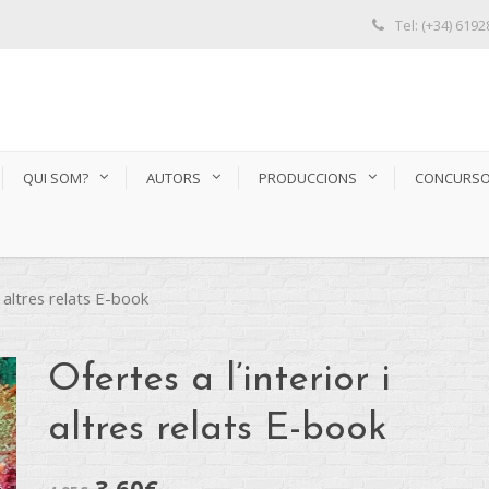
Tel: (+34) 619
QUI SOM?
AUTORS
PRODUCCIONS
CONCURS
i altres relats E-book
Ofertes a l’interior i
altres relats E-book
3,60
€