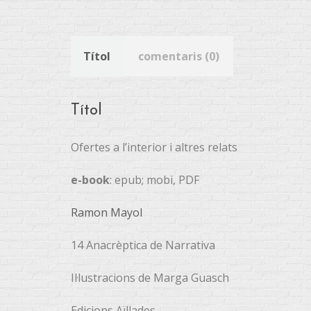
Títol
comentaris (0)
Títol
Ofertes a l’interior i altres relats
e-book
: epub; mobi, PDF
Ramon Mayol
14 Anacrèptica de Narrativa
Il·lustracions de Marga Guasch
Edicions Aïllades