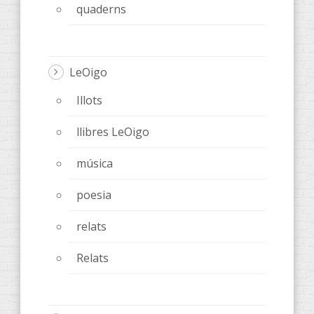
quaderns
LeOigo
Illots
llibres LeOigo
música
poesia
relats
Relats