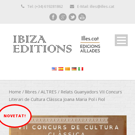
Tel: (+34) 619281862
E-Mail: illes@illes.cat
Home
/
llibres
/
ALTRES
/ Relats Guanyadors VII Concurs
Literari de Cultura Clàssica Joana Maria Pol i Fiol
NOVETAT!