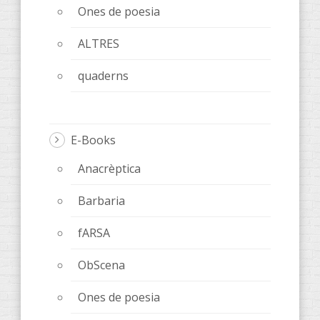
Ones de poesia
ALTRES
quaderns
E-Books
Anacrèptica
Barbaria
fARSA
ObScena
Ones de poesia