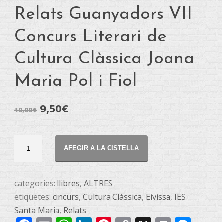
Relats Guanyadors VII
Concurs Literari de
Cultura Clàssica Joana
Maria Pol i Fiol
9,50
€
10,00
€
Relats
AFEGIR A LA CISTELLA
Guanyadors
VII
Concurs
categories:
llibres
,
ALTRES
Literari
etiquetes:
cincurs
,
Cultura Clàssica
,
Eivissa
,
IES
de
Santa Maria
,
Relats
Cultura