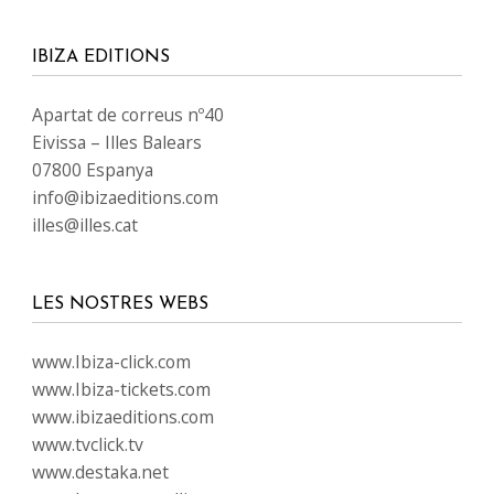
IBIZA EDITIONS
Apartat de correus nº40
Eivissa – Illes Balears
07800 Espanya
info@ibizaeditions.com
illes@illes.cat
LES NOSTRES WEBS
www.Ibiza-click.com
www.Ibiza-tickets.com
www.ibizaeditions.com
www.tvclick.tv
www.destaka.net