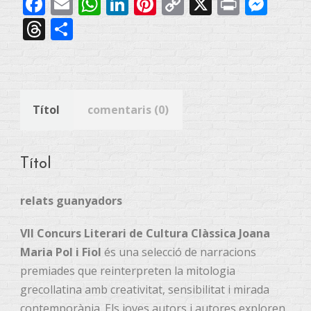
Facebook
Email
WhatsApp
LinkedIn
Pinterest
Copy
X
Print
Mes
Clàssica
Link
Threads
Share
Joana
Maria
Pol
i
Títol
comentaris (0)
Fiol
quantitat
Títol
relats guanyadors
VII Concurs Literari de Cultura Clàssica Joana
Maria Pol i Fiol
és una selecció de narracions
premiades que reinterpreten la mitologia
grecollatina amb creativitat, sensibilitat i mirada
contemporània. Els joves autors i autores exploren