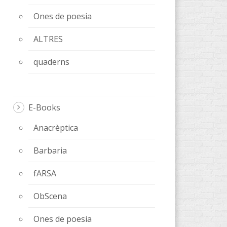
Ones de poesia
ALTRES
quaderns
E-Books
Anacrèptica
Barbaria
fARSA
ObScena
Ones de poesia