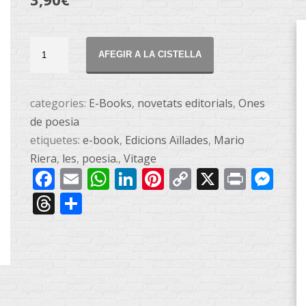
Viatge
AFEGIR A LA CISTELLA
d'aniversari
-
e-
categories:
E-Books
,
novetats editorials
,
Ones
book
de poesia
quantitat
etiquetes:
e-book
,
Edicions Aïllades
,
Mario
Riera
,
les
,
poesia.
,
Vitage
Facebook
Email
WhatsApp
LinkedIn
Pinterest
Copy
X
Print
Me
Link
Threads
Share