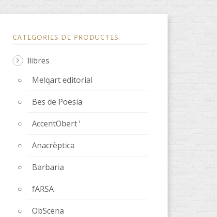
CATEGORIES DE PRODUCTES
llibres
Melqart editorial
Bes de Poesia
ssenger
AccentObert '
Anacrèptica
Barbaria
fARSA
ObScena