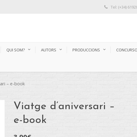
Tel: (+34) 619
QUI SOM?
AUTORS
PRODUCCIONS
CONCURS
sari – e-book
Viatge d’aniversari –
e-book
3,90
€