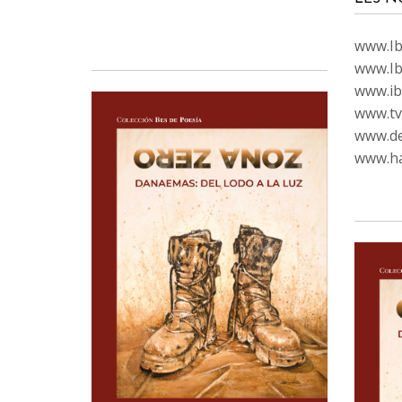
www.Ibi
www.Ib
www.ib
www.tvc
www.de
www.ha