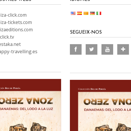
za-click.com
iza-tickets.com
izaeditions.com
SEGUEIX-NOS
lick.tv
staka.net
ppy-travelling.es