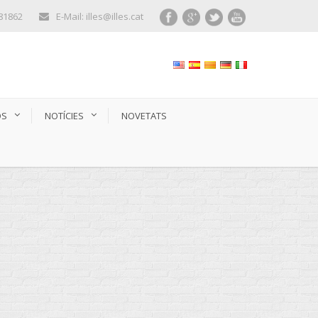
281862
E-Mail: illes@illes.cat
OS
NOTÍCIES
NOVETATS