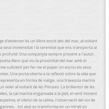
tge
d’aniversari
és un llibre escrit des del mar, al voltant
la seva immensitat i la serenitat que ens transporta al
 profund. Una companyia sempre present a l'autor,
poeta illenc que viu la proximitat del mar amb el
isme suficient per fer-ne el paper on escriu els seus
mes. Una porta oberta a la reflexió sobre la vida que
representa en forma de viatge, una travessia marina
un veler al voltant de les Pitiüses. La brillantor de les
des, la sal marina enganxada a la pell, el vent movent
 espelma, el silenci de la calma, l'observació del vol de
 gavines… tot això es transforma en un mirall on