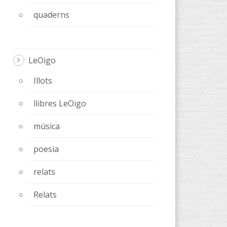
quaderns
LeOigo
Illots
llibres LeOigo
música
poesia
relats
Relats