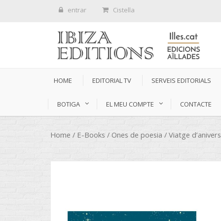
entrar
Cistella
HOME
EDITORIAL TV
SERVEIS EDITORIALS
BOTIGA
EL MEU COMPTE
CONTACTE
Home
/
E-Books
/
Ones de poesia
/ Viatge d’aniver