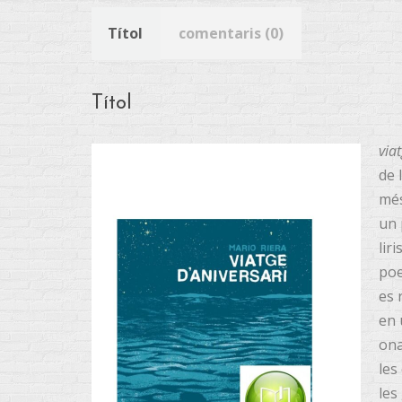
Títol
comentaris (0)
Títol
via
de 
més
un 
lir
poe
es 
en 
ona
les
les