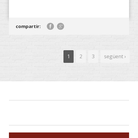
compartir:
1
2
3
següent ›