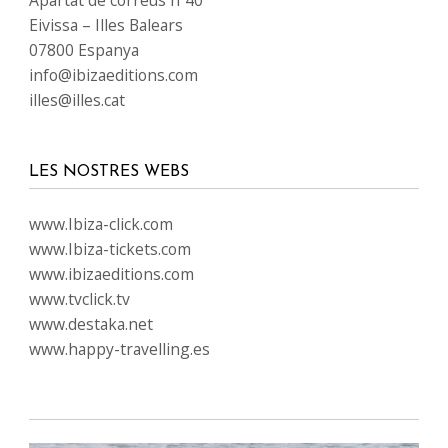
Apartat de correus nº40
Eivissa – Illes Balears
07800 Espanya
info@ibizaeditions.com
illes@illes.cat
LES NOSTRES WEBS
www.Ibiza-click.com
www.Ibiza-tickets.com
www.ibizaeditions.com
www.tvclick.tv
www.destaka.net
www.happy-travelling.es