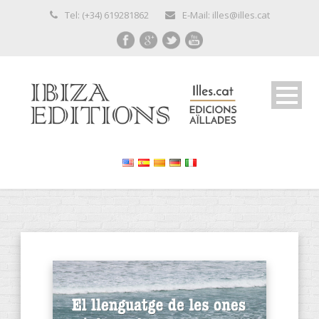
Tel: (+34) 619281862
E-Mail: illes@illes.cat