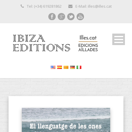
Tel: (+34) 619281862
E-Mail: illes@illes.cat