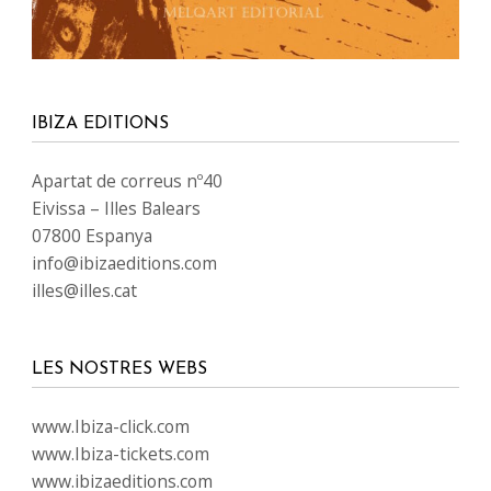
IBIZA EDITIONS
Apartat de correus nº40
Eivissa – Illes Balears
07800 Espanya
info@ibizaeditions.com
illes@illes.cat
LES NOSTRES WEBS
www.Ibiza-click.com
www.Ibiza-tickets.com
www.ibizaeditions.com