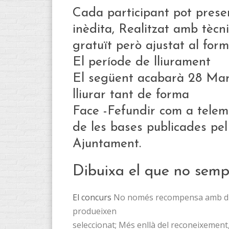
Cada participant pot presen
inèdita, Realitzat amb tècn
gratuït però ajustat al form
El període de lliurament
El següent acabarà 28 Marx
lliurar tant de forma
Face -Fefundir com a telemà
de les bases publicades pel
Ajuntament.
Dibuixa el que no semp
El concurs
No només recompensa amb diplo
produeixen
seleccionat; Més enllà del reconeixement