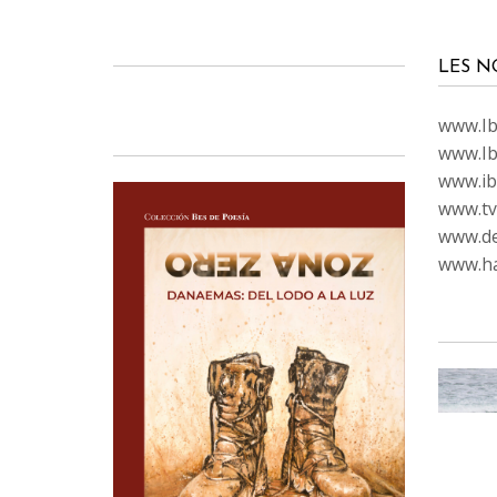
LES N
www.Ibi
www.Ib
www.ib
www.tvc
www.de
www.ha