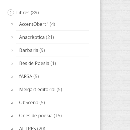
Anacrèptica
(21)
Barbaria
(9)
Bes de Poesia
(1)
fARSA
(5)
Melqart editorial
(5)
ObScena
(5)
Ones de poesia
(15)
ALTRES
(20)
quaderns
(3)