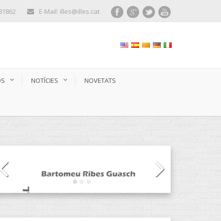
281862
E-Mail: illes@illes.cat
OS
NOTÍCIES
NOVETATS
CATEGORIES DE PRODUCTES
Audiollibres
(13)