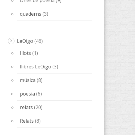
LeOigo
(46)
Illots
(1)
llibres LeOigo
(3)
música
(8)
poesia
(6)
relats
(20)
Relats
(8)
llibres
(89)
AccentObert '
(4)