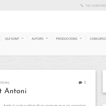
Tel: (+34) 619
QUI SOM?
AUTORS
PRODUCCIONS
CONCURS
tícies
0
nt Antoni
Amb la naturalitat d’un costum que es repeteix