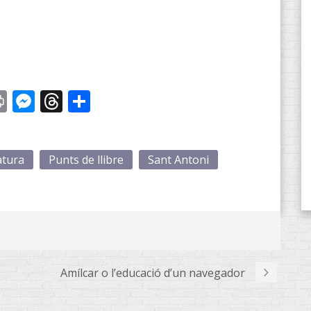
st
y
Print
Messenger
Threads
Share
atura
Punts de llibre
Sant Antoni
Amílcar o l’educació d’un navegador