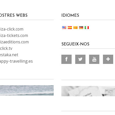
OSTRES WEBS
IDIOMES
za-click.com
iza-tickets.com
izaeditions.com
SEGUEIX-NOS
lick.tv
staka.net
ppy-travelling.es