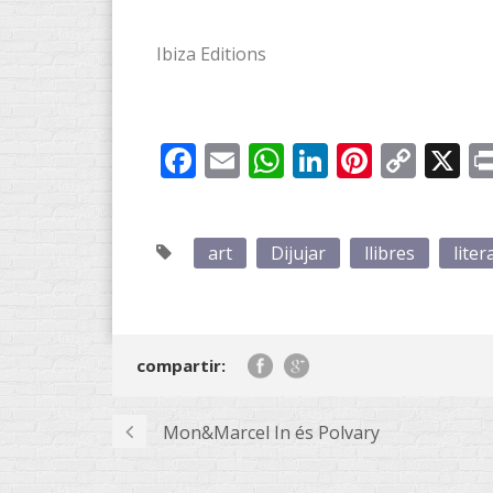
Ibiza Editions
Facebook
Email
WhatsApp
LinkedIn
Pintere
Cop
X
Link
art
Dijujar
llibres
liter
compartir:
Mon&Marcel In és Polvary