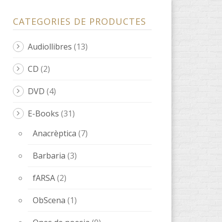
CD
(2)
DVD
(4)
E-Books
(31)
Anacrèptica
(7)
Barbaria
(3)
fARSA
(2)
ObScena
(1)
Ones de poesia
(9)
quaderns
(3)