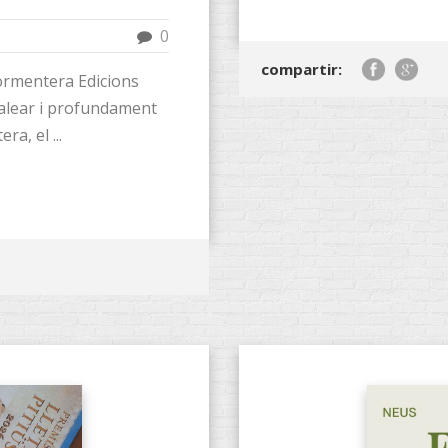
0
compartir:
ormentera Edicions
balear i profundament
a, el ...