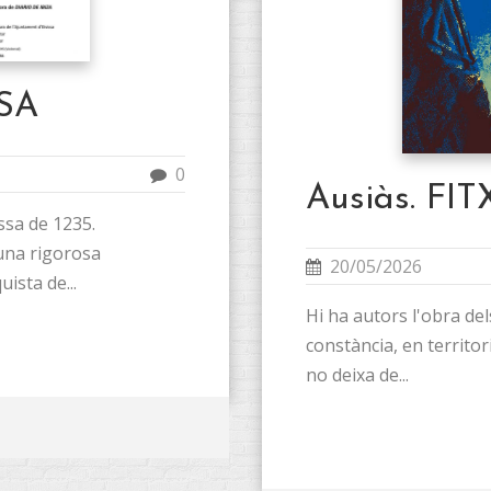
SA
0
Ausiàs. FI
issa de 1235.
 una rigorosa
20/05/2026
uista de..
.
Hi ha autors l'obra de
constància, en territor
no deixa de...