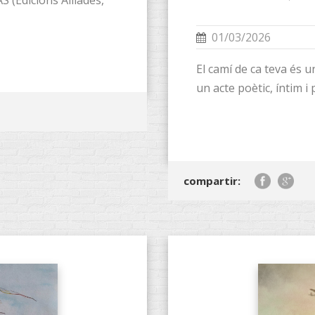
 (Edicions Aïllades,
01/03/2026
El camí de ca teva és u
un acte poètic, íntim i
compartir: