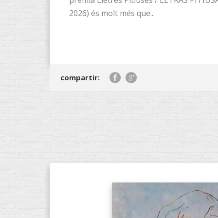
premia Lletres Pitiüses / LETRAS PITIUSAS
2026) és molt més que...
compartir: