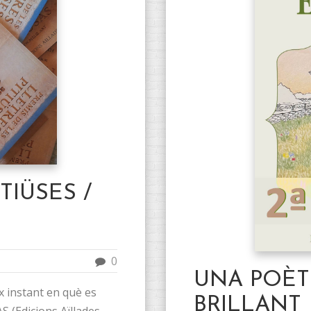
TIÜSES /
0
UNA POÈT
ix instant en què es
BRILLANT