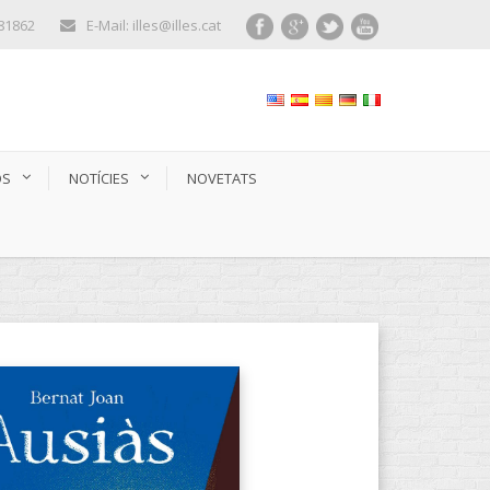
281862
E-Mail: illes@illes.cat
OS
NOTÍCIES
NOVETATS