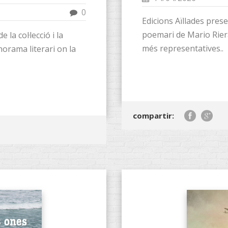
0
Edicions Aïllades prese
poemari de Mario Riera
la col·lecció i la
més representatives..
norama literari on la
compartir: