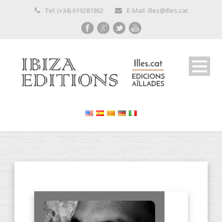
Tel: (+34) 619281862
E-Mail: illes@illes.cat