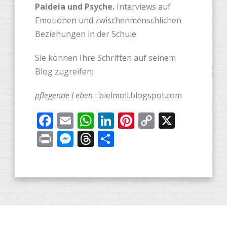
Paideia und Psyche.
Interviews auf
Emotionen und zwischenmenschlichen
Beziehungen in der Schule
Sie können Ihre Schriften auf seinem
Blog zugreifen:
pflegende Leben
: bielmoll.blogspot.com
Facebook
Email
WhatsApp
LinkedIn
Pinterest
Copy
X
Link
Print
Messenger
Threads
Share