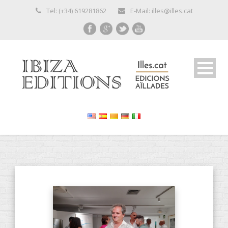
Tel: (+34) 619281862
E-Mail: illes@illes.cat