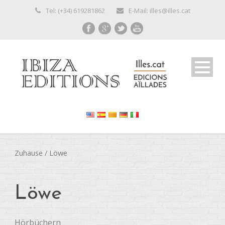
Tel: (+34) 619281862
E-Mail: illes@illes.cat
Zuhause
/ Löwe
Löwe
Hörbüchern