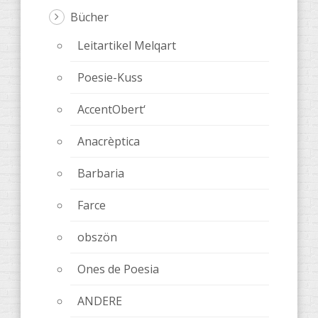
Bücher
Leitartikel Melqart
Poesie-Kuss
AccentObert‘
Anacrèptica
Barbaria
Farce
obszön
Ones de Poesia
ANDERE