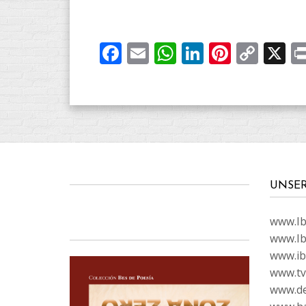
Facebook
Email
WhatsApp
LinkedIn
Pintere
Cop
X
Link
UNSE
www.Ibi
www.Ib
www.ib
www.tvc
www.de