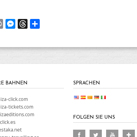
st
y
Print
Messenger
Threads
Share
RE BAHNEN
SPRACHEN
za-click.com
iza-tickets.com
izaeditions.com
FOLGEN SIE UNS
lick.es
staka.net