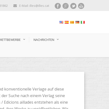
281862
E-Mail: illes@illes.cat
WETTBEWERBE
NACHRICHTEN
d konventionelle Verlage auf diese
 der Suche nach einem Verlag seine
 / Edicions aïllades entstehen als eine
d, ihre Werke zu veröffentlichen. Wir