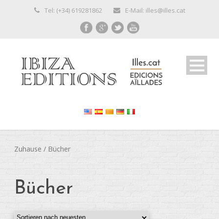
Tel: (+34) 619281862
E-Mail: illes@illes.cat
Zuhause
/ Bücher
Bücher