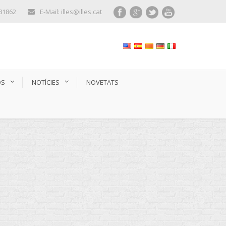
281862
E-Mail: illes@illes.cat
OS
NOTÍCIES
NOVETATS