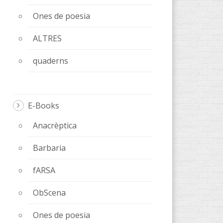
Ones de poesia
ALTRES
quaderns
E-Books
Anacrèptica
Barbaria
fARSA
ObScena
Ones de poesia