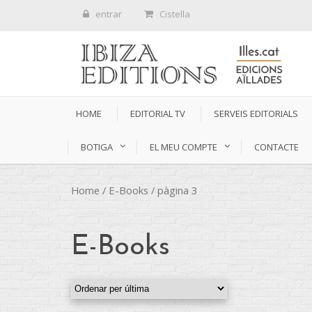
entrar
Cistella
HOME
EDITORIAL TV
SERVEIS EDITORIALS
BOTIGA
EL MEU COMPTE
CONTACTE
Home
/
E-Books
/ pàgina 3
E-Books