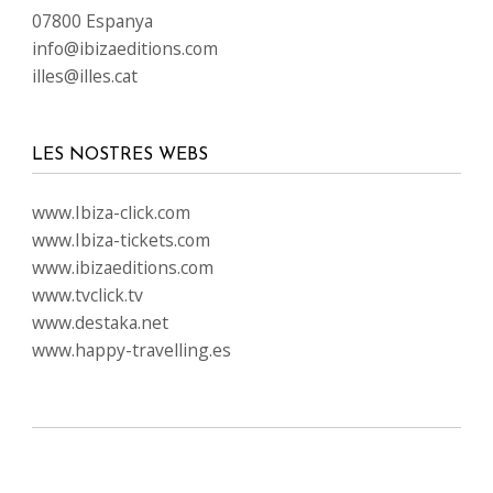
07800 Espanya
info@ibizaeditions.com
illes@illes.cat
LES NOSTRES WEBS
www.Ibiza-click.com
www.Ibiza-tickets.com
www.ibizaeditions.com
www.tvclick.tv
www.destaka.net
www.happy-travelling.es