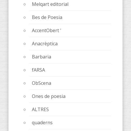
Melqart editorial
Bes de Poesia
AccentObert '
Anacrèptica
Barbaria
fARSA
ObScena
Ones de poesia
ALTRES
quaderns