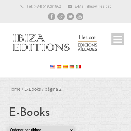
Tel: (+34) 619281862
E-Mail: illes@illes.cat
Home
/
E-Books
/ pàgina 2
E-Books