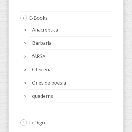
E-Books
Anacrèptica
Barbaria
fARSA
ObScena
Ones de poesia
quaderns
LeOigo