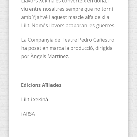
Llavors Xekinà es converteix en dona, i
viu entre nosaltres sempre que no torni
amb YJahvé i aquest mascle alfa deixi a
Lilit. Només llavors acabaran les guerres.
La Companyia de Teatre Pedro Cañestro,
ha posat en marxa la producció, dirigida
por Àngels Martínez.
Edicions Aïllades
Lilit i xekinà
fARSA