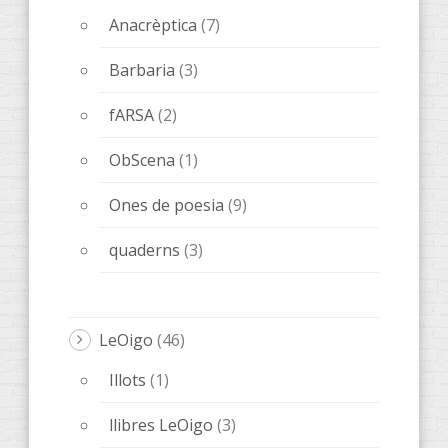
Anacrèptica
(7)
Barbaria
(3)
fARSA
(2)
ObScena
(1)
Ones de poesia
(9)
quaderns
(3)
LeOigo
(46)
Illots
(1)
llibres LeOigo
(3)