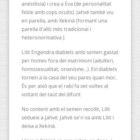
anestèsia) i crea a Eva (de personalitat
feble amb cops ocults). Jahvé també viu
en parella, amb Xekinà (formant una
parella d'allò més tradicional i
heteronormativa ).
Lilit Engendra diablets amb semen gastat
per homes fora del matrimoni (adulteri,
homosexualitat, onanisme…). Esl diablets
tornen a la casa del seu pares quan mor,
És per això que el rabí fa set voltes al
voltant del taüt del difunt
No content amb el semen recollit, Lilit
sedueix a Jahvé. Jahvè se'n va amb Lilit i
deixa a Xekinà.