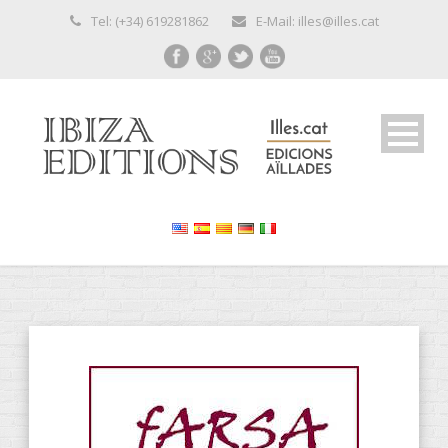
Tel: (+34) 619281862
E-Mail: illes@illes.cat