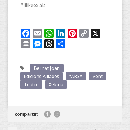
#lilikeexials
Facebook
Email
WhatsApp
LinkedIn
Pinterest
Copy
X
Link
Print
Messenger
Threads
Share
Bernat Joan
Edicions Aïllades
fARSA
Vent
Teatre
Xekinà
compartir: