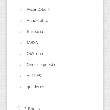
AccentObert '
Anacrèptica
Barbaria
fARSA
ObScena
Ones de poesia
ALTRES
quaderns
E-Books