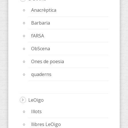
Anacrèptica
Barbaria
fARSA
ObScena
Ones de poesia
quaderns
LeOigo
Illots
llibres LeOigo