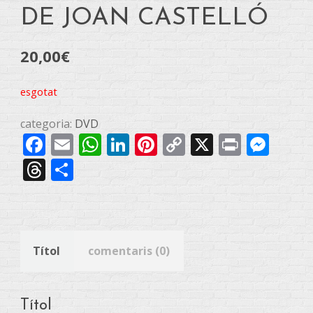
DE JOAN CASTELLÓ
20,00
€
esgotat
categoria:
DVD
Facebook
Email
WhatsApp
LinkedIn
Pinterest
Copy
X
Print
Mes
Link
Threads
Share
Títol
comentaris (0)
Títol