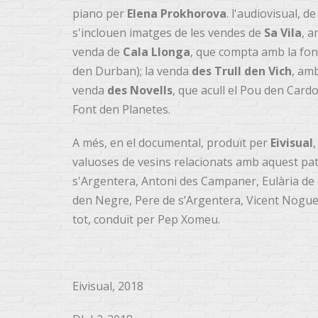
piano per
Elena Prokhorova
. l'audiovisual, d
s'inclouen imatges de les vendes de
Sa Vila
, a
venda de
Cala Llonga
, que compta amb la font
den Durban); la venda
des Trull den Vich
, amb
venda
des Novells
, que acull el Pou den Card
Font den Planetes.
A més, en el documental, produït per
Eivisual
valuoses de vesins relacionats amb aquest patri
s'Argentera, Antoni des Campaner, Eulària de
den Negre, Pere de s’Argentera, Vicent Nogue
tot, conduït per Pep Xomeu.
Eivisual, 2018