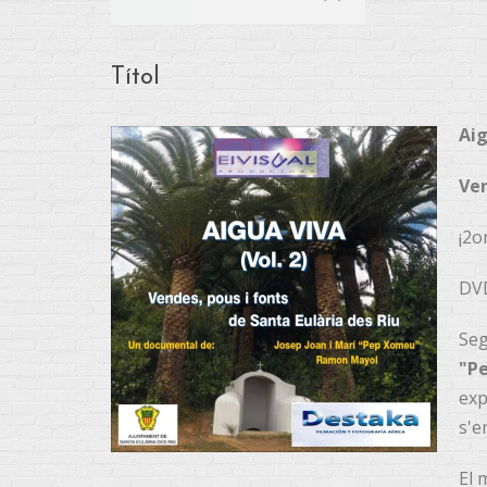
Títol
Aig
Ven
¡2o
DV
Seg
"P
exp
s'e
El 