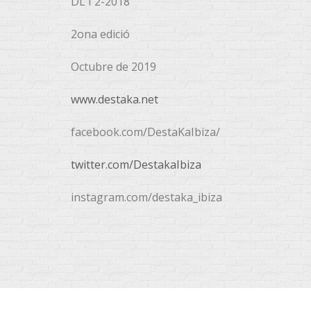
DL I 2-2018
2ona edició
Octubre de 2019
www.destaka.net
facebook.com/DestaKaIbiza/
twitter.com/DestakaIbiza
instagram.com/destaka_ibiza