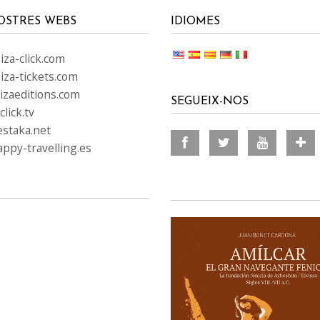
OSTRES WEBS
IDIOMES
za-click.com
iza-tickets.com
izaeditions.com
SEGUEIX-NOS
lick.tv
staka.net
ppy-travelling.es