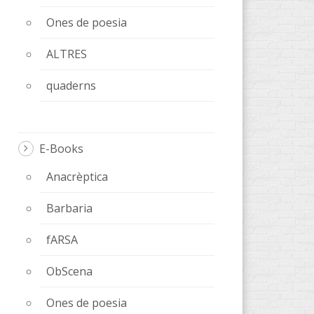
Ones de poesia
ALTRES
quaderns
E-Books
Anacrèptica
Barbaria
fARSA
ObScena
Ones de poesia