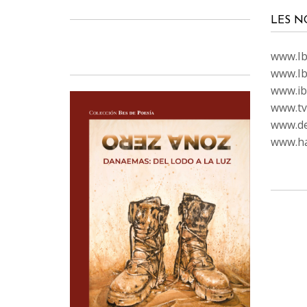
LES N
www.Ibi
www.Ib
www.ib
www.tvc
www.de
www.ha