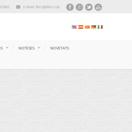
281862
E-Mail: illes@illes.cat
OS
NOTÍCIES
NOVETATS