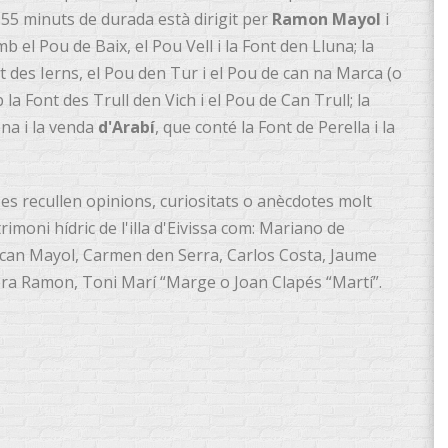
e 55 minuts de durada està dirigit per
Ramon Mayol
i
mb el Pou de Baix, el Pou Vell i la Font den Lluna; la
 des Ierns, el Pou den Tur i el Pou de can na Marca (o
 la Font des Trull den Vich i el Pou de Can Trull; la
ona i la venda
d'Arabí
, que conté la Font de Perella i la
, es recullen opinions, curiositats o anècdotes molt
moni hídric de l'illa d'Eivissa com: Mariano de
 can Mayol, Carmen den Serra, Carlos Costa, Jaume
ra Ramon, Toni Marí “Marge o Joan Clapés “Martí”.