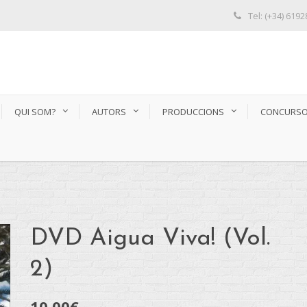
Tel: (+34) 619
QUI SOM?
AUTORS
PRODUCCIONS
CONCURS
DVD Aigua Viva! (Vol.
2)
10,00
€