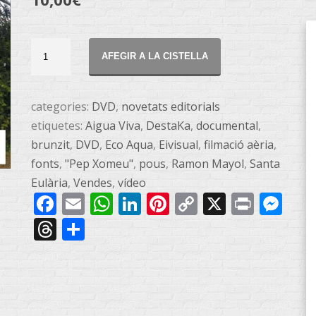
DVD
AFEGIR A LA CISTELLA
Aigua
Viva!
(Vol.
categories:
DVD
,
novetats editorials
2)
etiquetes:
Aigua Viva
,
DestaKa
,
documental
,
quantitat
brunzit
,
DVD
,
Eco Aqua
,
Eivisual
,
filmació aèria
,
fonts
,
"Pep Xomeu"
,
pous
,
Ramon Mayol
,
Santa
Eulària
,
Vendes
,
vídeo
Facebook
Email
WhatsApp
LinkedIn
Pinterest
Copy
X
Print
Me
Link
Threads
Share