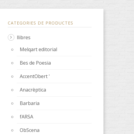
CATEGORIES DE PRODUCTES
llibres
Melqart editorial
Bes de Poesia
AccentObert '
ssenger
Anacrèptica
Barbaria
fARSA
ObScena