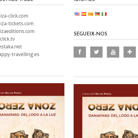
za-click.com
iza-tickets.com
izaeditions.com
SEGUEIX-NOS
lick.tv
staka.net
ppy-travelling.es