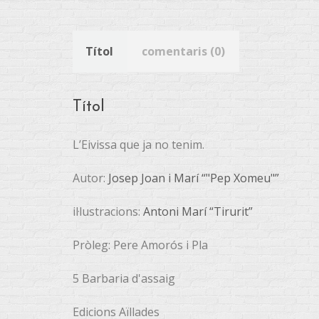
Títol
comentaris (0)
Títol
L’Eivissa que ja no tenim.
Autor:
Josep Joan i Marí “"Pep Xomeu"”
il·lustracions:
Antoni Marí “Tirurit”
Pròleg: Pere Amorós i Pla
5 Barbaria d'assaig
Edicions Aïllades