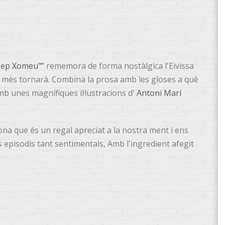
"Pep Xomeu"”
rememora de forma nostàlgica l'Eivissa
i més tornarà. Combina la prosa amb les gloses a què
mb unes magnífiques il·lustracions d'
Antoni Marí
ona que és un regal apreciat a la nostra ment i ens
 episodis tant sentimentals, Amb l'ingredient afegit