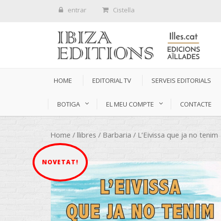
entrar
Cistella
HOME
EDITORIAL TV
SERVEIS EDITORIALS
BOTIGA
EL MEU COMPTE
CONTACTE
Home
/
llibres
/
Barbaria
/ L’Eivissa que ja no tenim
NOVETAT!