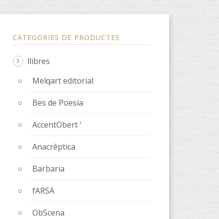
CATEGORIES DE PRODUCTES
llibres
Melqart editorial
Bes de Poesia
ssenger
AccentObert '
Anacrèptica
Barbaria
fARSA
ObScena