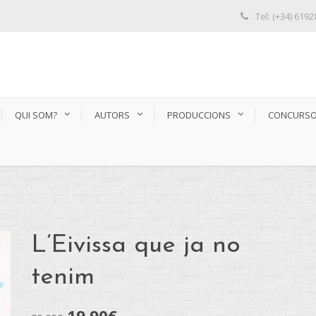
Tel: (+34) 619
QUI SOM?
AUTORS
PRODUCCIONS
CONCURS
L’Eivissa que ja no
tenim
19,90
€