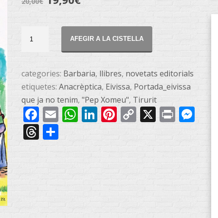
20,00
€
L'Eivissa
AFEGIR A LA CISTELLA
que
ja
no
categories:
Barbaria
,
llibres
,
novetats editorials
tenim
etiquetes:
Anacrèptica
,
Eivissa
,
Portada_eivissa
quantitat
que ja no tenim
,
"Pep Xomeu"
,
Tirurit
Facebook
Email
WhatsApp
LinkedIn
Pinterest
Copy
X
Print
Me
Link
Threads
Share