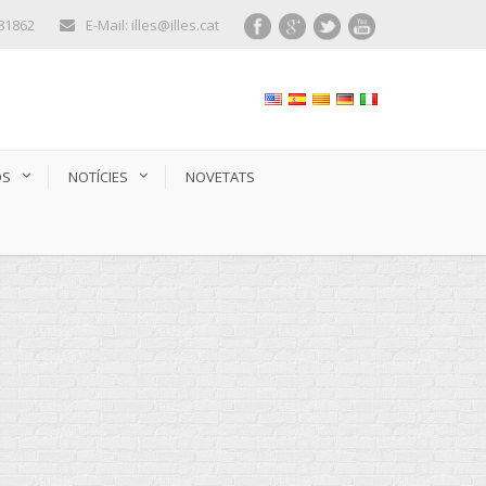
281862
E-Mail: illes@illes.cat
OS
NOTÍCIES
NOVETATS