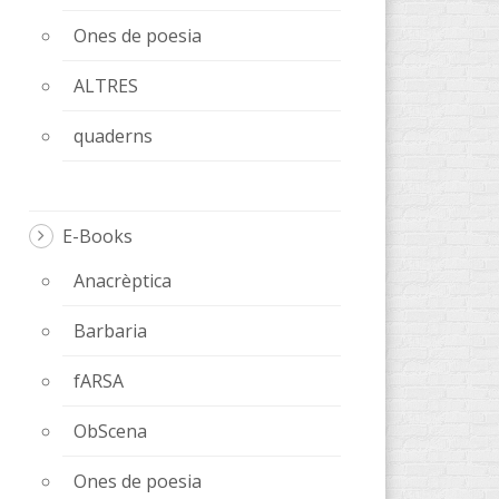
Ones de poesia
ALTRES
quaderns
E-Books
Anacrèptica
Barbaria
fARSA
ObScena
Ones de poesia