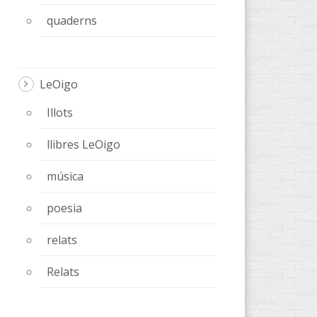
quaderns
LeOigo
Illots
llibres LeOigo
música
poesia
relats
Relats