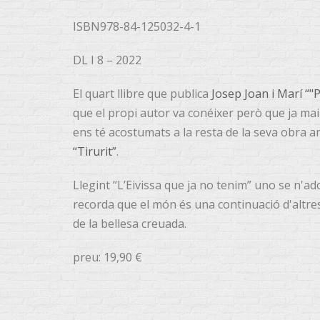
ISBN978-84-125032-4-1
DL I 8 – 2022
El quart llibre que publica
Josep Joan i Marí “
que el propi autor va conéixer però que ja ma
ens té acostumats a la resta de la seva obra a
“Tirurit”
.
Llegint “L’Eivissa que ja no tenim” uno se n'ad
recorda que el món és una continuació d'altres
de la bellesa creuada.
preu: 19,90 €