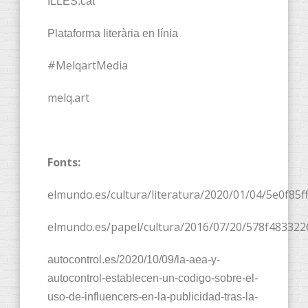
ILLES.cat
Plataforma literària en línia
#MelqartMedia
melq.art
Fonts:
elmundo.es/cultura/literatura/2020/01/04/5e0f85
elmundo.es/papel/cultura/2016/07/20/578f48332
autocontrol.es/2020/10/09/la-aea-y-
autocontrol-establecen-un-codigo-sobre-el-
uso-de-influencers-en-la-publicidad-tras-la-