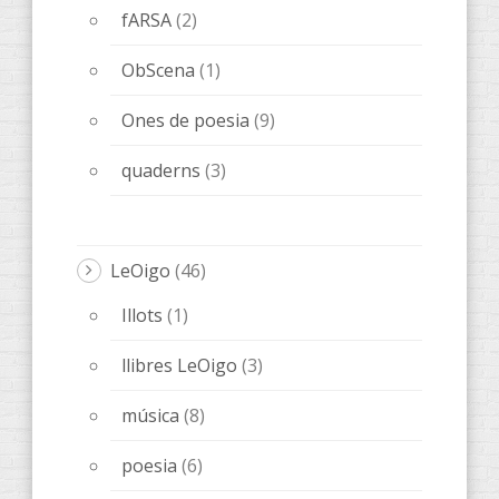
fARSA
(2)
ObScena
(1)
Ones de poesia
(9)
quaderns
(3)
LeOigo
(46)
Illots
(1)
llibres LeOigo
(3)
música
(8)
poesia
(6)