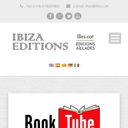
Tel: (+34) 619281862
E-Mail: illes@illes.cat