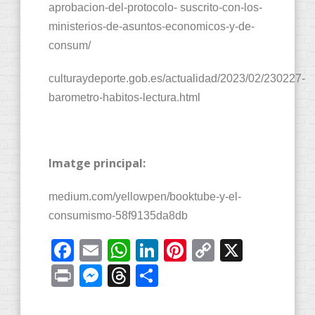
aprobacion-del-protocolo- suscrito-con-los-
ministerios-de-asuntos-economicos-y-de-
consum/
culturaydeporte.gob.es/actualidad/2023/02/230227-
barometro-habitos-lectura.html
Imatge principal:
medium.com/yellowpen/booktube-y-el-
consumismo-58f9135da8db
Facebook
Email
WhatsApp
LinkedIn
Pinterest
Copy
X
Link
Print
Messenger
Threads
Share