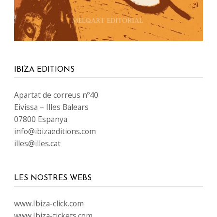
IBIZA EDITIONS
Apartat de correus nº40
Eivissa – Illes Balears
07800 Espanya
info@ibizaeditions.com
illes@illes.cat
LES NOSTRES WEBS
www.Ibiza-click.com
www.Ibiza-tickets.com