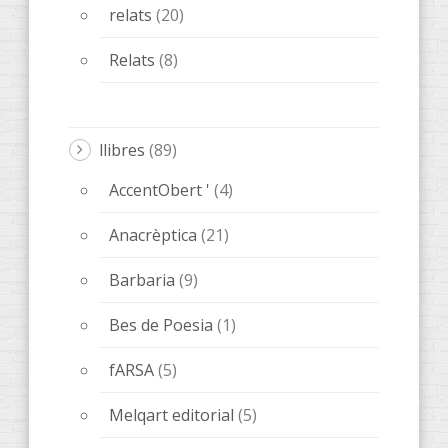
relats
(20)
Relats
(8)
llibres
(89)
AccentObert '
(4)
Anacrèptica
(21)
Barbaria
(9)
Bes de Poesia
(1)
fARSA
(5)
Melqart editorial
(5)