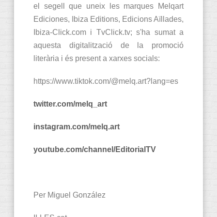
el segell que uneix les marques Melqart
Ediciones, Ibiza Editions, Edicions Aïllades,
Ibiza-Click.com i TvClick.tv; s'ha sumat a
aquesta digitalització de la promoció
literària i és present a xarxes socials:
https://www.tiktok.com/@melq.art?lang=es
twitter.com/melq_art
instagram.com/melq.art
youtube.com/channel/EditorialTV
Per Miguel González