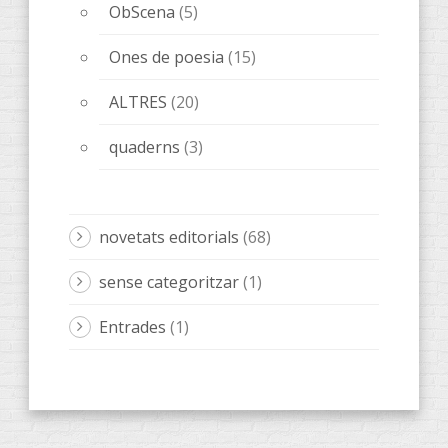
ObScena
(5)
Ones de poesia
(15)
ALTRES
(20)
quaderns
(3)
novetats editorials
(68)
sense categoritzar
(1)
Entrades
(1)