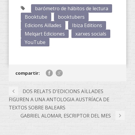
barómetro de hábitos de lectura
Booktube
booktubers
Edicions Aïllades
Ibiza Editions
Melqart Ediciones
xarxes socials
YouTube
compartir:
DOS RELATS D'EDICIONS AÏLLADES
FIGUREN A UNA ANTOLOGIA AUSTRÍACA DE
TEXTOS SOBRE BALEARS
GABRIEL ALOMAR, ESCRIPTOR DEL MES