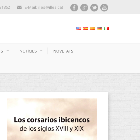
281862
E-Mail: illes@illes.cat
OS
NOTÍCIES
NOVETATS