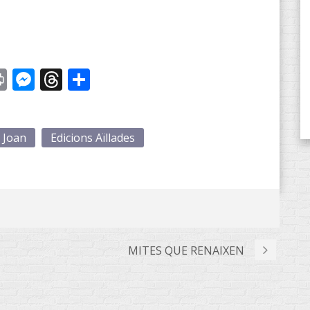
st
y
Print
Messenger
Threads
Share
 Joan
Edicions Aïllades
MITES QUE RENAIXEN