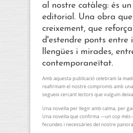
al nostre catàleg: és u
editorial. Una obra qu
creixement, que reforça
d'estendre ponts entre il
llengües i mirades, entre
contemporaneïtat.
Amb aquesta publicació celebram la madur
reafirmam el nostre compromís amb una li
segueix cercant lectors que vulguin deixa
Una novel·la per llegir amb calma, per ga
Una novel·la que confirma —un cop més—
fecundes i necessàries del nostre panoram