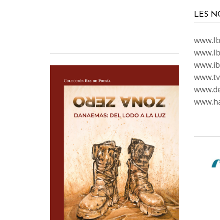
LES N
www.Ibi
www.Ib
www.ib
www.tvc
www.de
www.ha