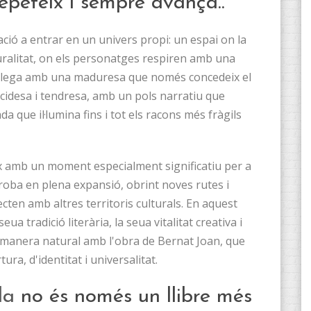
epeteix i sempre avança..
ació a entrar en un univers propi: un espai on la
turalitat, on els personatges respiren amb una
splega amb una maduresa que només concedeix el
cidesa i tendresa, amb un pols narratiu que
 que il·lumina fins i tot els racons més fràgils
eix amb un moment especialment significatiu per a
roba en plena expansió, obrint noves rutes i
cten amb altres territoris culturals. En aquest
eua tradició literària, la seua vitalitat creativa i
e manera natural amb l'obra de Bernat Joan, que
ra, d'identitat i universalitat.
la
no és només un llibre més