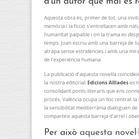
d'un autor que mai es r
Aquesta obra és, primer de tot, una invit
memòria i la ficció s'entrellacen amb na
humanitat palpable i on la trama es de
temps. Joan escriu amb una barreja de lu
atrapa sense estridències i amb una mirada
de l'experiència humana.
La publicació d'aquesta novel·la coincid
la nostra editorial.
Edicions Aïllades
es t
consolidant ponts literaris que ens conne
procés, València ocupa un lloc central: la s
la sensibilitat mediterrània dialoguen d
comparteix aquesta barreja d'arrel i obertu
Per això
aquesta novel·