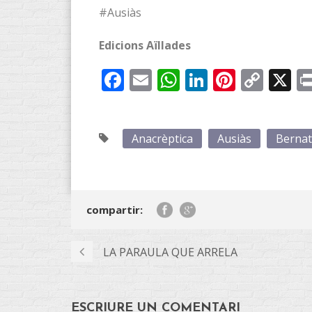
#Ausiàs
Edicions Aïllades
Facebook
Email
WhatsApp
LinkedIn
Pintere
Cop
X
Link
Anacrèptica
Ausiàs
Bernat
compartir:
LA PARAULA QUE ARRELA
ESCRIURE UN COMENTARI