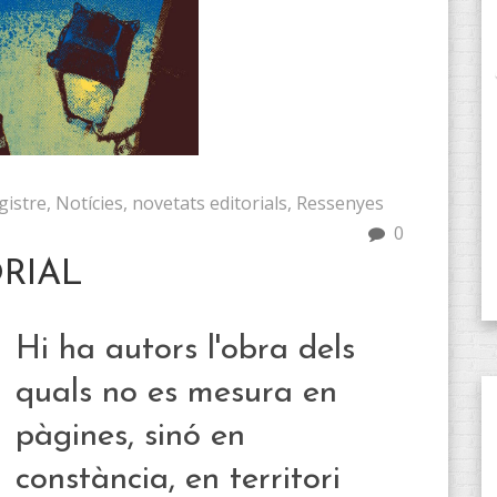
gistre
,
Notícies
,
novetats editorials
,
Ressenyes
0
ORIAL
Hi ha autors l'obra dels
quals no es mesura en
pàgines, sinó en
constància, en territori