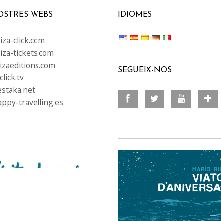
OSTRES WEBS
IDIOMES
za-click.com
iza-tickets.com
izaeditions.com
SEGUEIX-NOS
lick.tv
staka.net
ppy-travelling.es