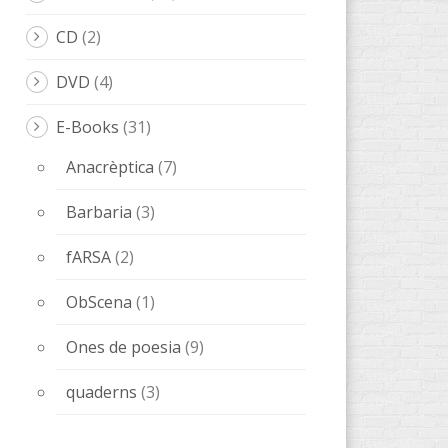
CD
(2)
DVD
(4)
E-Books
(31)
Anacrèptica
(7)
Barbaria
(3)
fARSA
(2)
ObScena
(1)
Ones de poesia
(9)
quaderns
(3)