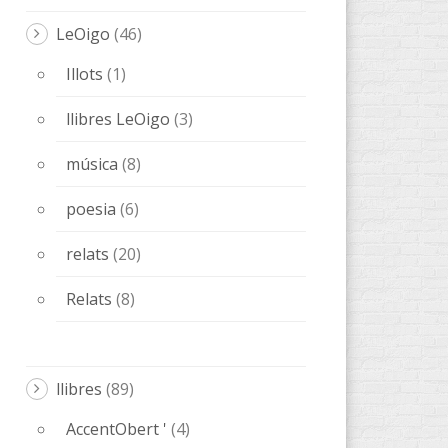
LeOigo
(46)
Illots
(1)
llibres LeOigo
(3)
música
(8)
poesia
(6)
relats
(20)
Relats
(8)
llibres
(89)
AccentObert '
(4)