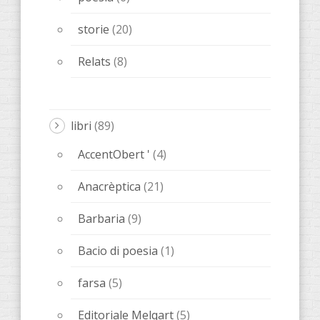
storie
(20)
Relats
(8)
libri
(89)
AccentObert '
(4)
Anacrèptica
(21)
Barbaria
(9)
Bacio di poesia
(1)
farsa
(5)
Editoriale Melqart
(5)