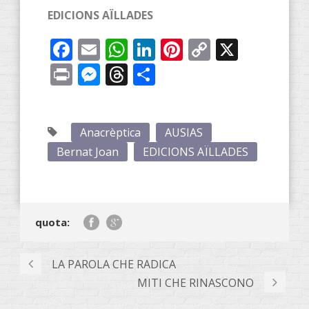
EDICIONS AÏLLADES
Facebook
Email
WhatsApp
LinkedIn
Pinterest
Copy
X
Link
Print
Messenger
Threads
Share
Anacrèptica
AUSIAS
Bernat Joan
EDICIONS AÏLLADES
quota:
LA PAROLA CHE RADICA
MITI CHE RINASCONO