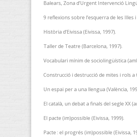
Balears, Zona d’Urgent Intervenció Lingüís
9 reflexions sobre l’esquerra de les Illes 
Història d’Eivissa (Eivissa, 1997).
Taller de Teatre (Barcelona, 1997).
Vocabulari mínim de sociolingüística (amb
Construcció i destrucció de mites i rols a 
Un espai per a una llengua (València, 199
El català, un debat a finals del segle XX (
El pacte (im)possible (Eivissa, 1999).
Pacte : el progrés (im)possible (Eivissa, 1