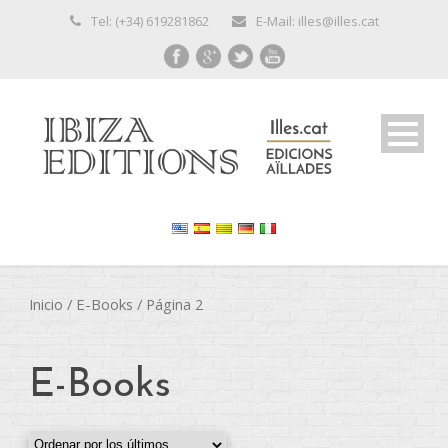
Tel: (+34) 619281862
E-Mail: illes@illes.cat
Inicio
/
E-Books
/ Página 2
E-Books