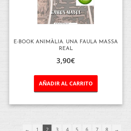
E-BOOK ANIMÀLIA. UNA FAULA MASSA
REAL
3,90
€
AÑADIR AL CARRITO
←
1
2
3
4
5
6
7
8
→