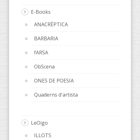
E-Books
ANACRÈPTICA
BARBARIA
fARSA
ObScena
ONES DE POESIA
Quaderns d'artista
LeOigo
ILLOTS