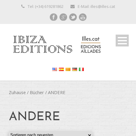
Tel: (+34) 619281862
E-Mail: illes@illes.cat
Zuhause
/
Bücher
/ ANDERE
ANDERE