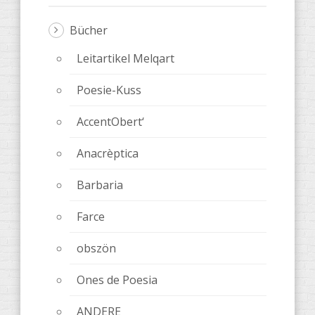
Bücher
Leitartikel Melqart
Poesie-Kuss
AccentObert‘
Anacrèptica
Barbaria
Farce
obszön
Ones de Poesia
ANDERE