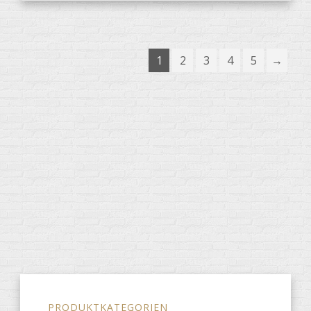
1
2
3
4
5
→
PRODUKTKATEGORIEN