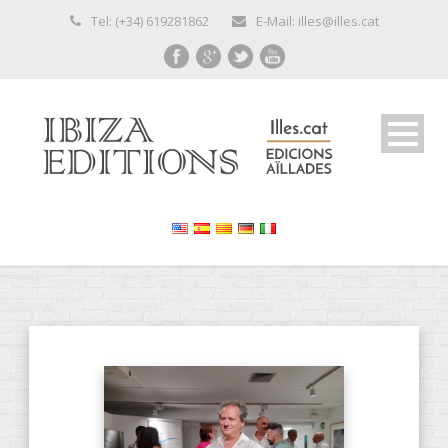
Tel: (+34) 619281862
E-Mail: illes@illes.cat