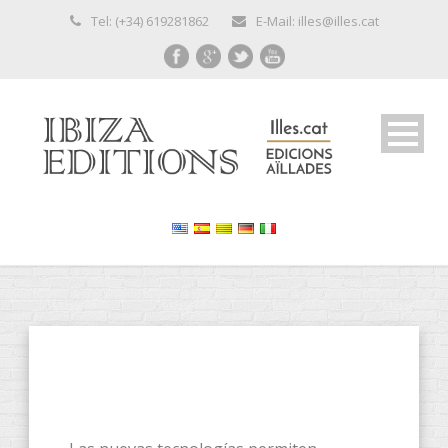
Tel: (+34) 619281862
E-Mail: illes@illes.cat