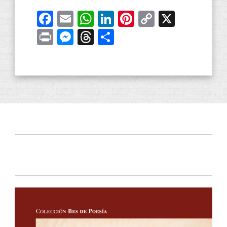
Facebook
Email
WhatsApp
LinkedIn
Pinterest
Copy
X
Link
Print
Messenger
Threads
Compartir