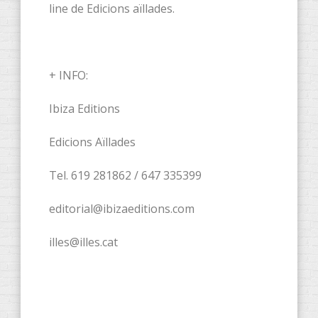
line de Edicions aïllades.
+ INFO:
Ibiza Editions
Edicions Aïllades
Tel. 619 281862 / 647 335399
editorial@ibizaeditions.com
illes@illes.cat