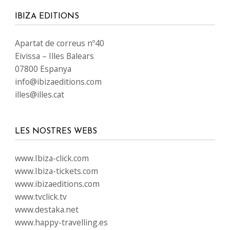
IBIZA EDITIONS
Apartat de correus nº40
Eivissa – Illes Balears
07800 Espanya
info@ibizaeditions.com
illes@illes.cat
LES NOSTRES WEBS
www.Ibiza-click.com
www.Ibiza-tickets.com
www.ibizaeditions.com
www.tvclick.tv
www.destaka.net
www.happy-travelling.es