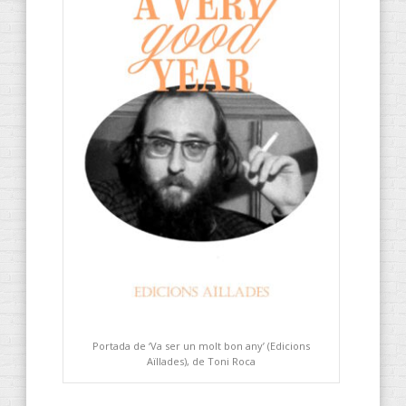
Portada de ‘Va ser un molt bon any’ (Edicions
Aïllades), de Toni Roca