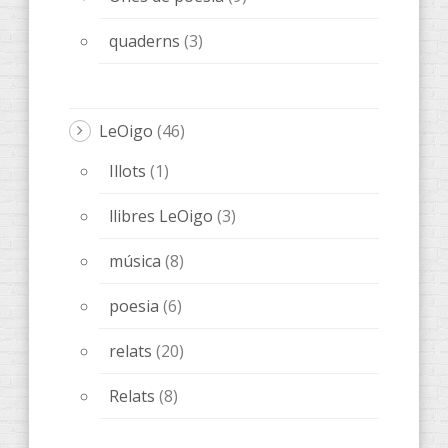
quaderns
(3)
LeOigo
(46)
Illots
(1)
llibres LeOigo
(3)
música
(8)
poesia
(6)
relats
(20)
Relats
(8)