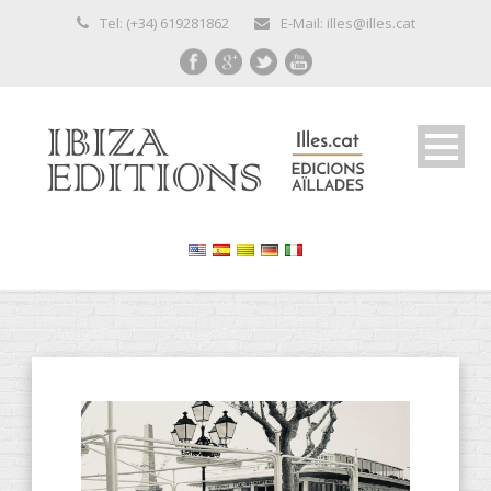
Tel: (+34) 619281862
E-Mail: illes@illes.cat