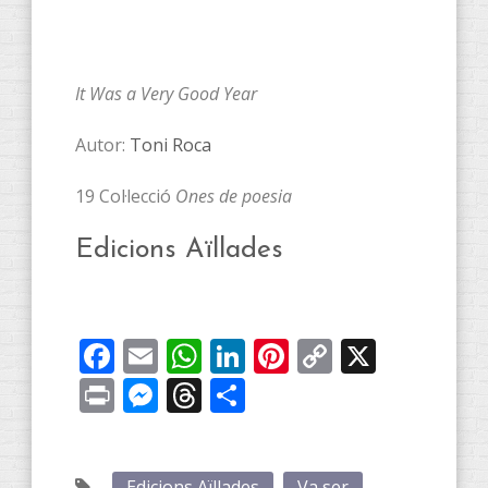
It Was a Very Good Year
Autor:
Toni Roca
19 Col·lecció
Ones de poesia
Edicions Aïllades
Facebook
Email
WhatsApp
LinkedIn
Pinterest
Copy
X
Link
Print
Messenger
Threads
Share
Edicions Aïllades
Va ser