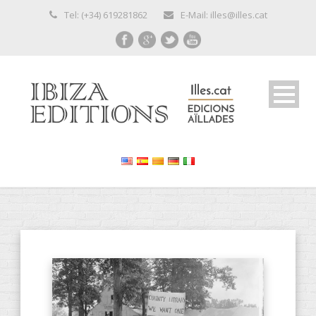
Tel: (+34) 619281862
E-Mail: illes@illes.cat