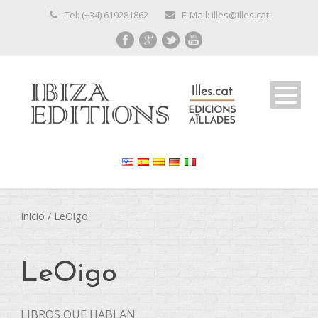
Tel: (+34) 619281862
E-Mail: illes@illes.cat
Inicio
/ LeOigo
LeOigo
LIBROS QUE HABLAN