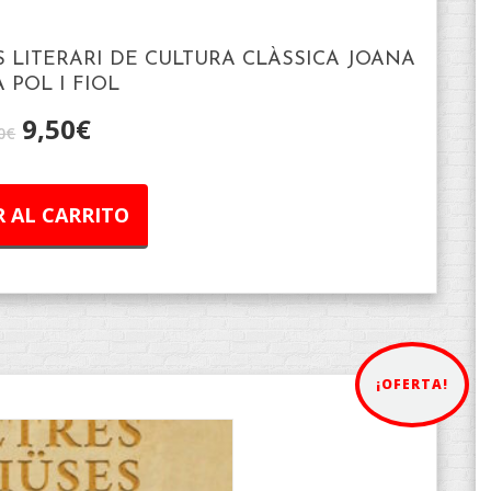
 LITERARI DE CULTURA CLÀSSICA JOANA
 POL I FIOL
9,50
€
0
€
 AL CARRITO
¡OFERTA!