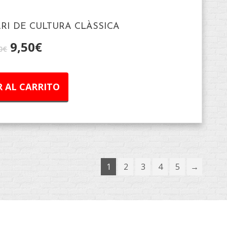
RI DE CULTURA CLÀSSICA
9,50
€
0
€
 AL CARRITO
1
2
3
4
5
→