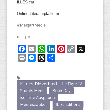
ILLES.cat
Online-Literaturplattform
#MelqartMedia
melq.art
Facebook
Email
WhatsApp
LinkedIn
Pinterest
Copy
X
Link
Print
Messenger
Threads
Share
Klitoris. Die zerbrechliche Figur IV
Shouts Meer
Book Day
isolierte Ausgaben
Meereszauber
Ibiza Editions