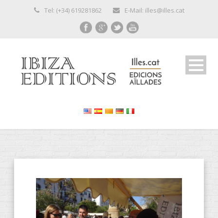
Tel: (+34) 619281862
E-Mail: illes@illes.cat