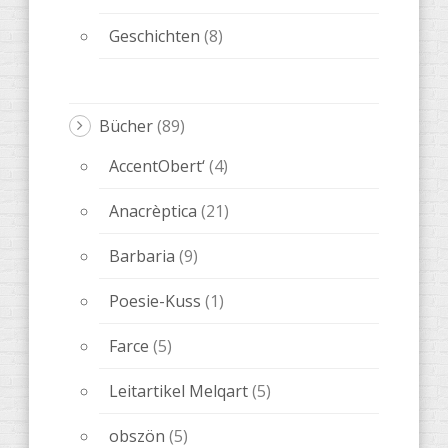
Geschichten
(8)
Bücher
(89)
AccentObert‘
(4)
Anacrèptica
(21)
Barbaria
(9)
Poesie-Kuss
(1)
Farce
(5)
Leitartikel Melqart
(5)
obszön
(5)