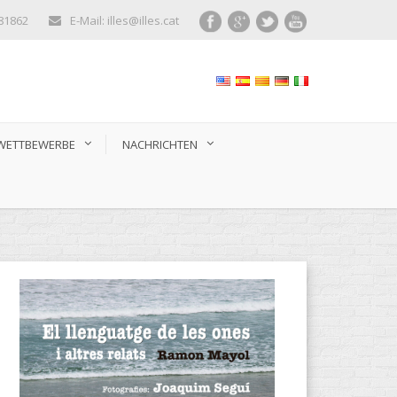
281862
E-Mail: illes@illes.cat
WETTBEWERBE
NACHRICHTEN