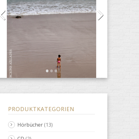
PRODUKTKATEGORIEN
Hörbücher
(13)
CD
(2)
DVD
(4)
E-Books
(31)
Anacrèptica
(7)
Barbaria
(3)