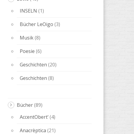
Geschichten
(20)
Geschichten
(8)
Bücher
(89)
AccentObert‘
(4)
Anacrèptica
(21)
Barbaria
(9)
Poesie-Kuss
(1)
Farce
(5)
Leitartikel Melqart
(5)