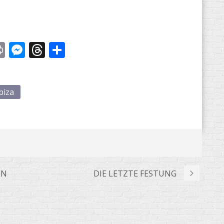
st
y
Print
Messenger
Threads
Share
biza
EN
DIE LETZTE FESTUNG