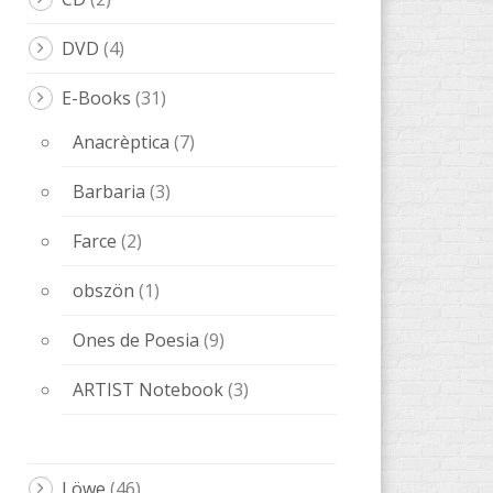
Farce
(2)
obszön
(1)
Ones de Poesia
(9)
ARTIST Notebook
(3)
Löwe
(46)
INSELN
(1)
Bücher LeOigo
(3)
Musik
(8)
Poesie
(6)