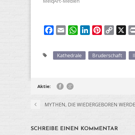
MelqArt-Medien
Facebook
Email
WhatsApp
LinkedIn
Pintere
Cop
X
Link
Kathedrale
Bruderschaft
I
Aktie:
MYTHEN, DIE WIEDERGEBOREN WERD
SCHREIBE EINEN KOMMENTAR