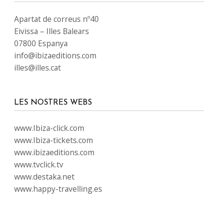
Apartat de correus nº40
Eivissa – Illes Balears
07800 Espanya
info@ibizaeditions.com
illes@illes.cat
LES NOSTRES WEBS
www.Ibiza-click.com
www.Ibiza-tickets.com
www.ibizaeditions.com
www.tvclick.tv
www.destaka.net
www.happy-travelling.es