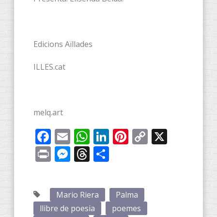
Edicions Aïllades
ILLES.cat
melq.art
Facebook
Email
WhatsApp
LinkedIn
Pinterest
Copy
X
Link
Print
Messenger
Threads
Share
Mario Riera
Palma
llibre de poesia
poemes