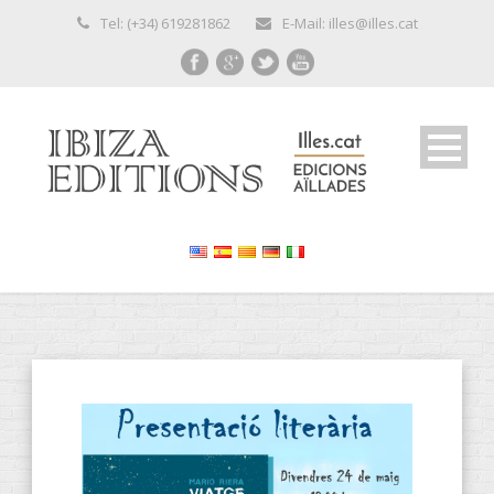
Tel: (+34) 619281862
E-Mail: illes@illes.cat