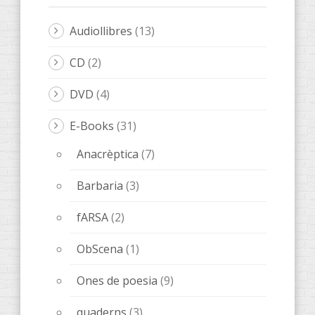
Audiollibres
(13)
CD
(2)
DVD
(4)
E-Books
(31)
Anacrèptica
(7)
Barbaria
(3)
fARSA
(2)
ObScena
(1)
Ones de poesia
(9)
quaderns
(3)